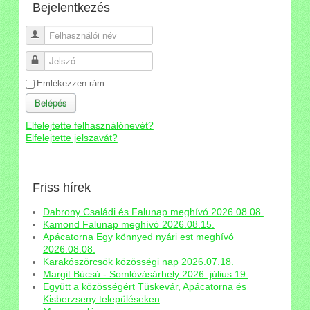
Bejelentkezés
Felhasználói név
Jelszó
Emlékezzen rám
Belépés
Elfelejtette felhasználónevét?
Elfelejtette jelszavát?
Friss hírek
Dabrony Családi és Falunap meghívó 2026.08.08.
Kamond Falunap meghívó 2026.08.15.
Apácatorna Egy könnyed nyári est meghívó
2026.08.08.
Karakószörcsök közösségi nap 2026.07.18.
Margit Búcsú - Somlóvásárhely 2026. július 19.
Együtt a közösségért Tüskevár, Apácatorna és
Kisberzseny településeken