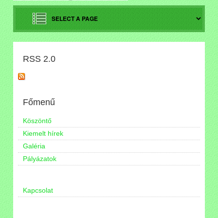
RSS 2.0
Főmenű
Köszöntő
Kiemelt hírek
Galéria
Pályázatok
Kapcsolat