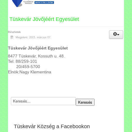
Tüskevár Jövőjéért Egyesület
Részletek
Megjelent: 2015. március 07.
Tüskevár Jövőjéért Egyesület
8477 Tüskevár, Kossuth u. 48.
Tel: 88/259-101
20/459-5700
Elnök:Nagy Klementina
Tüskevár Község a Facebookon