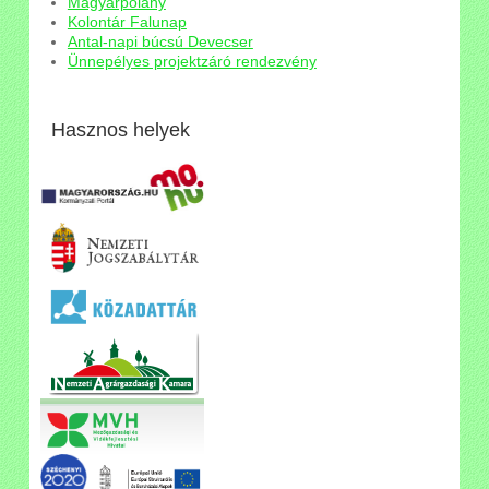
Magyarpolány
Kolontár Falunap
Antal-napi búcsú Devecser
Ünnepélyes projektzáró rendezvény
Hasznos helyek