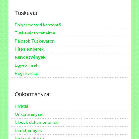
Tüskevár
Polgármesteri köszöntő
Tüskevár történelme
Pálosok Tüskeváron
Híres emberek
Rendezvények
Egyéb hírek
Régi honlap
Önkormányzat
Hivatal
Önkormányzat
Ülések dokumentumai
Hirdetmények
Nyilvántartások