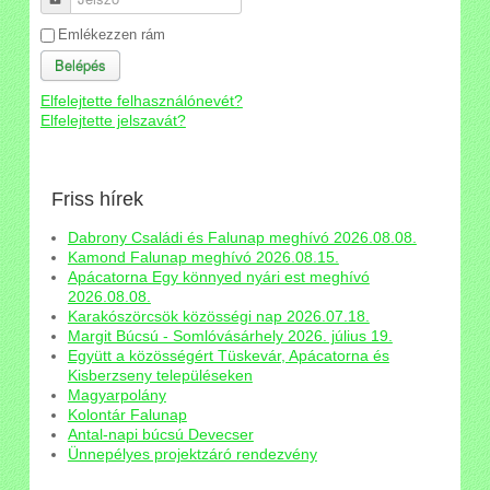
Emlékezzen rám
Belépés
Elfelejtette felhasználónevét?
Elfelejtette jelszavát?
Friss hírek
Dabrony Családi és Falunap meghívó 2026.08.08.
Kamond Falunap meghívó 2026.08.15.
Apácatorna Egy könnyed nyári est meghívó
2026.08.08.
Karakószörcsök közösségi nap 2026.07.18.
Margit Búcsú - Somlóvásárhely 2026. július 19.
Együtt a közösségért Tüskevár, Apácatorna és
Kisberzseny településeken
Magyarpolány
Kolontár Falunap
Antal-napi búcsú Devecser
Ünnepélyes projektzáró rendezvény