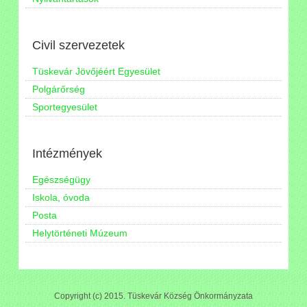
Civil szervezetek
Tüskevár Jövőjéért Egyesület
Polgárőrség
Sportegyesület
Intézmények
Egészségügy
Iskola, óvoda
Posta
Helytörténeti Múzeum
Copyright (c) 2015. Tüskevár Község Önkormányzata