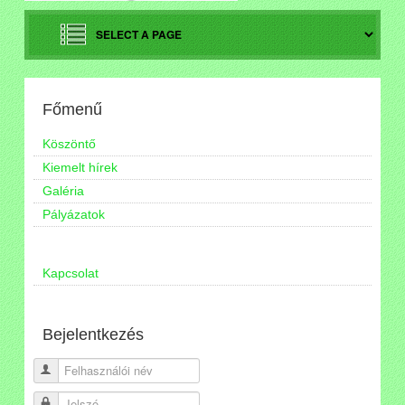
Főmenű
Köszöntő
Kiemelt hírek
Galéria
Pályázatok
Kapcsolat
Bejelentkezés
Felhasználói név
Jelszó