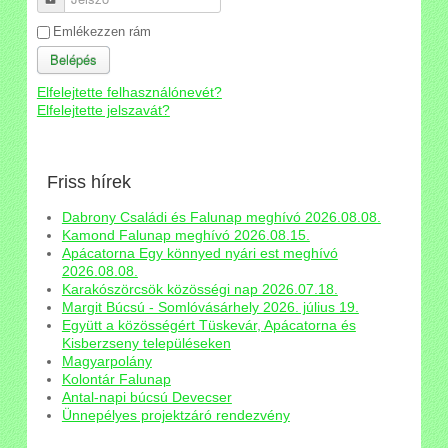
Emlékezzen rám
Belépés
Elfelejtette felhasználónevét?
Elfelejtette jelszavát?
Friss hírek
Dabrony Családi és Falunap meghívó 2026.08.08.
Kamond Falunap meghívó 2026.08.15.
Apácatorna Egy könnyed nyári est meghívó
2026.08.08.
Karakószörcsök közösségi nap 2026.07.18.
Margit Búcsú - Somlóvásárhely 2026. július 19.
Együtt a közösségért Tüskevár, Apácatorna és
Kisberzseny településeken
Magyarpolány
Kolontár Falunap
Antal-napi búcsú Devecser
Ünnepélyes projektzáró rendezvény