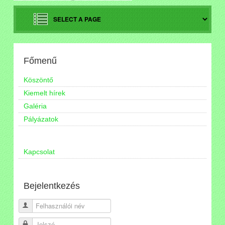
Főmenű
Köszöntő
Kiemelt hírek
Galéria
Pályázatok
Kapcsolat
Bejelentkezés
Felhasználói név
Jelszó