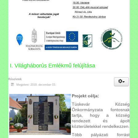
I. Világháborús Emlékmű felújítása
Részletek
Megjelent: 2019. december 03.
Projekt célja:
Tüskevár Község
Önkormányzata fontosnak
tartja, hogy a község
rendezett és ápolt
közterületekkel rendelkezzen.
Több pályázati forrást