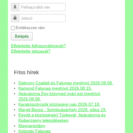
Felhasználói név
Jelszó
Emlékezzen rám
Belépés
Elfelejtette felhasználónevét?
Elfelejtette jelszavát?
Friss hírek
Dabrony Családi és Falunap meghívó 2026.08.08.
Kamond Falunap meghívó 2026.08.15.
Apácatorna Egy könnyed nyári est meghívó
2026.08.08.
Karakószörcsök közösségi nap 2026.07.18.
Margit Búcsú - Somlóvásárhely 2026. július 19.
Együtt a közösségért Tüskevár, Apácatorna és
Kisberzseny településeken
Magyarpolány
Kolontár Falunap