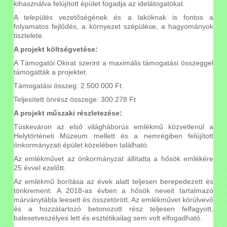
kihasználva felújított épület fogadja az idelátogatókat.
A település vezetőségének és a lakóknak is fontos a
folyamatos fejlődés, a környezet szépülése, a hagyományok
tisztelete.
A projekt költségvetése:
A Támogatói Okirat szerint a maximális támogatási összeggel
támogatták a projektet.
Támogatási összeg: 2.500.000 Ft
Teljesített önrész összege: 300.278 Ft
A projekt műszaki részletezése:
Tüskeváron az első világháborús emlékmű közvetlenül a
Helytörténeti Múzeum mellett és a nemrégiben felújított
önkormányzati épület közelében található.
Az emlékművet az önkormányzat állítatta a hősök emlékére
25 évvel ezelőtt.
Az emlékmű borítása az évek alatt teljesen berepedezett és
tönkrement. A 2018-as évben a hősök neveit tartalmazó
márványtábla leesett és összetörött. Az emlékművet körülvevő
és a hozzátartozó betonozott rész teljesen felfagyott,
balesetveszélyes lett és esztétikailag sem volt elfogadható.