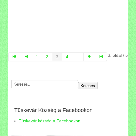
3. oldal / 5
1
2
3
4
...
Tüskevár Község a Facebookon
Tüskevár község a Facebookon