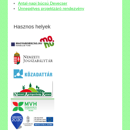
Antal-napi búcsú Devecser
Ünnepélyes projektzáró rendezvény
Hasznos helyek