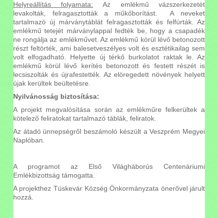
Helyreállítás folyamata:
Az emlékmű vázszerkezetét
levakolták, felragasztották a műkőborítást. A neveket
tartalmazó új márványtáblát felragasztották és felfúrták. Az
emlékmű tetejét márványlappal fedték be, hogy a csapadék
ne rongálja az emlékművet. Az emlékmű körül lévő betonozott
részt feltörték, ami balesetveszélyes volt és esztétikailag sem
volt elfogadható. Helyette új térkő burkolatot raktak le. Az
emlékmű körül lévő kerítés betonozott és festett részét is
lecsiszolták és újrafestették. Az elöregedett növények helyett
újak kerültek beültetésre.
Nyilvánosság biztosítása:
A projekt megvalósítása során az emlékműre felkerültek a
kötelező feliratokat tartalmazó táblák, feliratok.
Az átadó ünnepségről beszámoló készült a Veszprém Megyei
Naplóban.
A programot az Első Világháborús Centenáriumi
Emlékbizottság támogatta.
A projekthez Tüskevár Község Önkormányzata önerővel járult
hozzá.