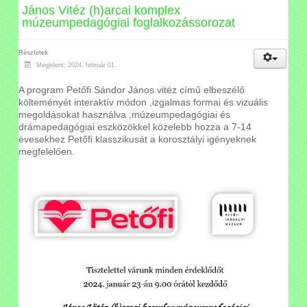
János Vitéz (h)arcai komplex
múzeumpedagógiai foglalkozássorozat
Részletek
Megjelent: 2024. február 01.
A program Petőfi Sándor János vitéz című elbeszélő
költeményét interaktív módon ,izgalmas formai és vizuális
megoldásokat használva ,múzeumpedagógiai és
drámapedagógiai eszközökkel közelebb hozza a 7-14
évesekhez Petőfi klasszikusát a korosztályi igényeknek
megfelelően.