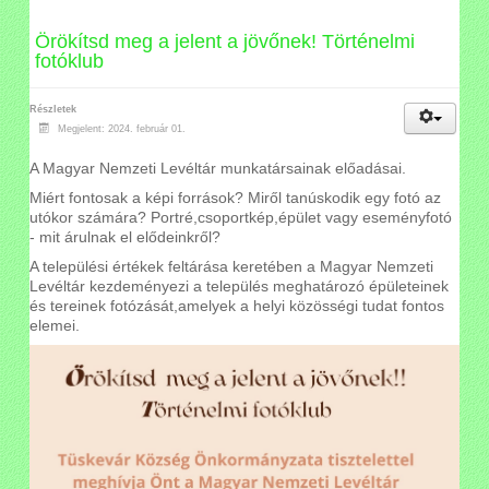
Örökítsd meg a jelent a jövőnek! Történelmi
fotóklub
Részletek
Megjelent: 2024. február 01.
A Magyar Nemzeti Levéltár munkatársainak előadásai.
Miért fontosak a képi források? Miről tanúskodik egy fotó az
utókor számára? Portré,csoportkép,épület vagy eseményfotó
- mit árulnak el elődeinkről?
A települési értékek feltárása keretében a Magyar Nemzeti
Levéltár kezdeményezi a település meghatározó épületeinek
és tereinek fotózását,amelyek a helyi közösségi tudat fontos
elemei.