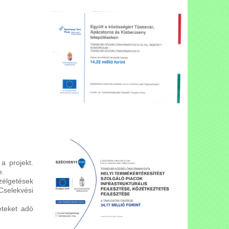
 projekt.
e.
élgetések
Cselekvési
eteket adó