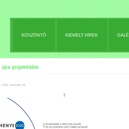
KÖSZÖNTŐ
KIEMELT HÍREK
GALÉ
újra projekttábla
t: 2019. november 26.
T