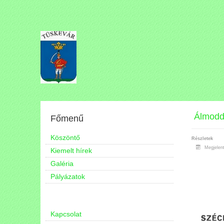
Álmodd 
Főmenű
Köszöntő
Részletek
Megjelen
Kiemelt hírek
Galéria
Pályázatok
Kapcsolat