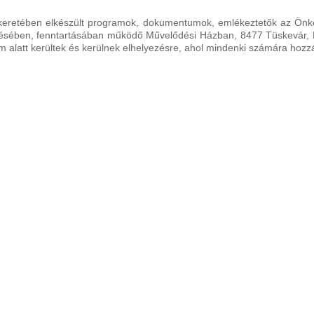
 keretében elkészült programok, dokumentumok, emlékeztetők az Ön
ésében, fenntartásában működő Művelődési Házban, 8477 Tüskevár, 
m alatt kerültek és kerülnek elhelyezésre, ahol mindenki számára hozz