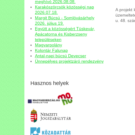
meghívó 2026.08.08.
Karakószörcsök közösségi nap
A projekt
2026.07.18.
üzemeltet
Margit Búcsú - Somlóvásárhely
u. 48. szá
2026. július 19.
Együtt a közösségért Tüskevár,
Apácatorna és Kisberzseny
településeken
Magyarpolány
Kolontár Falunap
Antal-napi búcsú Devecser
Ünnepélyes projektzáró rendezvény
Hasznos helyek