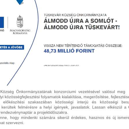
 Község Önkormányzatának konzorciumi vezetésével valósul meg a
lyi közösségfejlesztési folyamatok kialakítása, megerősítése, fejlesztés
t előkészítési szakaszában közösségi interjú és közösségi besz
 kerültek felmérésre a helyi igények, javaslatok. Lassan elkészül a 
 rendezvénynaptár a projektidőszakra.
nne, hogy mindenki számára sikerül érdekes, hasznos és új ismer
at szervezni.