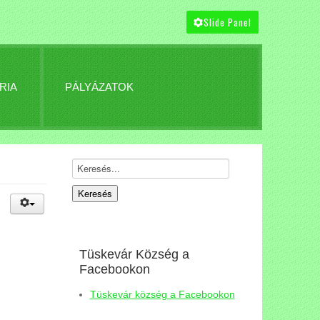
Slide Panel
RIA
PÁLYÁZATOK
Tüskevár Község a
Facebookon
Tüskevár község a Facebookon