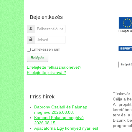
Bejelentkezés
Felhasználói név
Jelszó
Emlékezzen rám
Belépés
Elfelejtette felhasználónevét?
Elfelejtette jelszavát?
Tüskevár
Friss hírek
Célja a he
A projek
Dabrony Családi és Falunap
keretében
meghívó 2026.08.08.
terv és a
Kamond Falunap meghívó
Bízunk be
2026.08.15.
programok
Apácatorna Egy könnyed nyári est