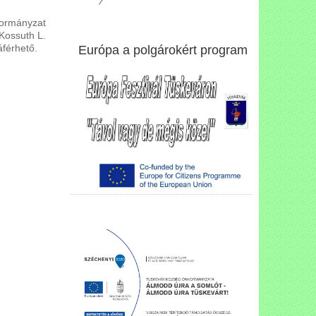
kormányzat
Kossuth L.
áférhető.
Európa a polgárokért program