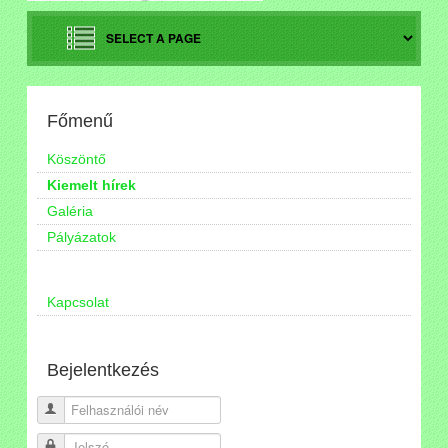
Főmenű
Köszöntő
Kiemelt hírek
Galéria
Pályázatok
Kapcsolat
Bejelentkezés
Felhasználói név
Jelszó