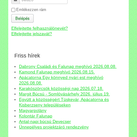
Emlékezzen rám
Belépés
Elfelejtette felhasználónevét?
Elfelejtette jelszavát?
Friss hírek
Dabrony Családi és Falunap meghívó 2026.08.08.
Kamond Falunap meghívó 2026.08.15.
Apácatorna Egy könnyed nyári est meghívó
2026.08.08.
Karakószörcsök közösségi nap 2026.07.18.
Margit Búcsú - Somlóvásárhely 2026. július 19.
Együtt a közösségért Tüskevár, Apácatorna és
Kisberzseny településeken
Magyarpolány
Kolontár Falunap
Antal-napi búcsú Devecser
Ünnepélyes projektzáró rendezvény